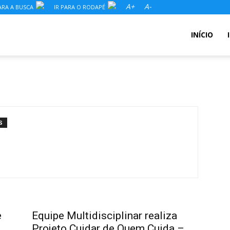
A+
A-
ARA A BUSCA
IR PARA O RODAPÉ
INÍCIO
S
e
Equipe Multidisciplinar realiza
Projeto Cuidar de Quem Cuida –