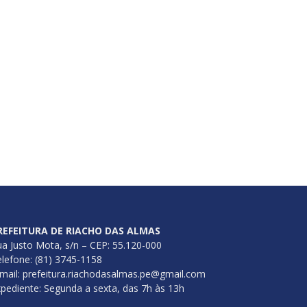
REFEITURA DE RIACHO DAS ALMAS
a Justo Mota, s/n – CEP: 55.120-000
lefone: (81) 3745-1158
mail: prefeitura.riachodasalmas.pe@gmail.com
pediente: Segunda a sexta, das 7h às 13h