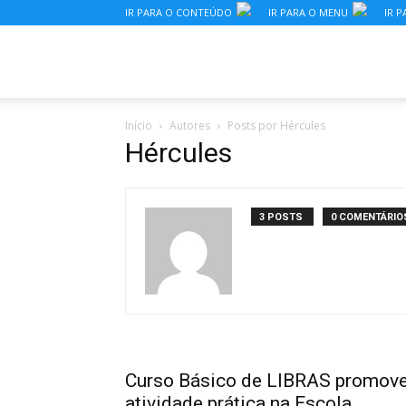
IR PARA O CONTEÚDO
IR PARA O MENU
IR P
Secretaria
Início
Autores
Posts por Hércules
Municipal
Hércules
de
3 POSTS
0 COMENTÁRIO
Educação,
Esportes
Curso Básico de LIBRAS promov
atividade prática na Escola