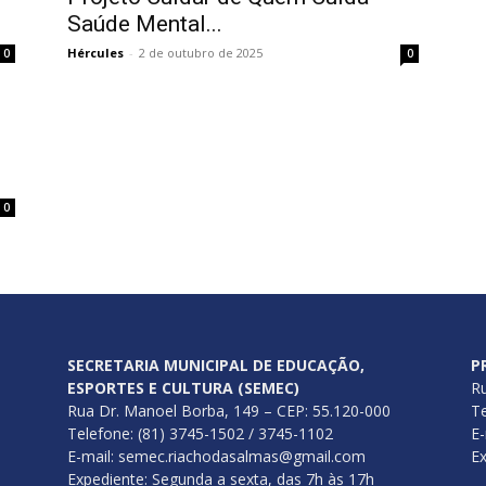
Saúde Mental...
Hércules
-
2 de outubro de 2025
0
0
0
SECRETARIA MUNICIPAL DE EDUCAÇÃO,
P
ESPORTES E CULTURA (SEMEC)
Ru
Rua Dr. Manoel Borba, 149 – CEP: 55.120-000
Te
Telefone: (81) 3745-1502 / 3745-1102
E-
E-mail: semec.riachodasalmas@gmail.com
Ex
Expediente: Segunda a sexta, das 7h às 17h